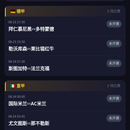
🇩🇪 德甲
3 场比赛
08-23 21:30
未开赛
拜仁慕尼黑
多特蒙德
vs
08-23 23:30
未开赛
勒沃库森
莱比锡红牛
vs
08-24 01:30
未开赛
斯图加特
法兰克福
vs
🇮🇹 意甲
3 场比赛
08-24 00:00
未开赛
国际米兰
AC米兰
vs
08-24 02:45
未开赛
尤文图斯
那不勒斯
vs