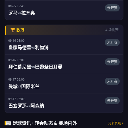
08-25 02:45
未开赛
罗马
拉齐奥
vs
🏆 欧冠
4 场比赛
09-16 03:00
未开赛
皇家马德里
利物浦
vs
09-16 03:00
未开赛
拜仁慕尼黑
巴黎圣日耳曼
vs
09-17 03:00
未开赛
曼城
国际米兰
vs
09-17 03:00
未开赛
巴塞罗那
阿森纳
vs
📰 足球资讯 · 转会动态 & 赛场内外
更多资讯 >